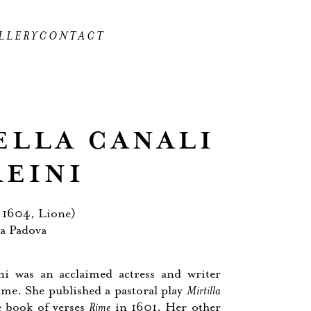
LLERY
CONTACT
BELLA
CANALI
EINI
 1604, Lione)
ca Padova
ni was an acclaimed actress and writer
time. She published a pastoral play
Mirtilla
e book of verses
Rime
in 1601. Her other