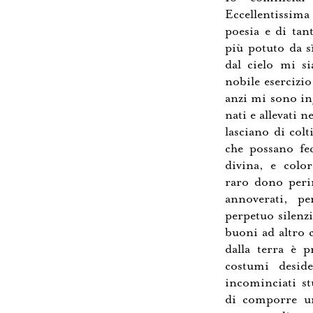
Eccellentissima
poesia e di tan
più potuto da s
dal cielo mi si
nobile esercizi
anzi mi sono in
nati e allevati 
lasciano di colt
che possano fe
divina, e color
raro dono peri
annoverati, p
perpetuo silenz
buoni ad altro 
dalla terra è p
costumi deside
incominciati st
di comporre un