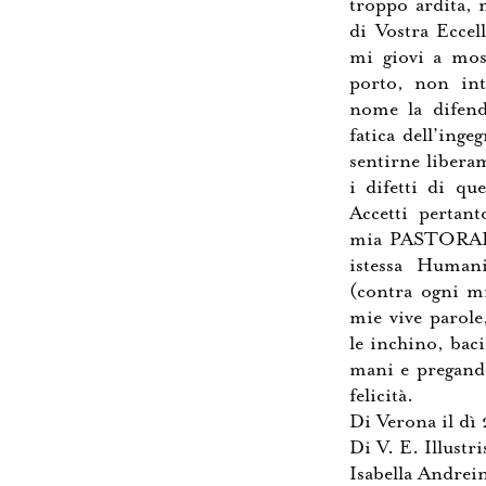
troppo ardita, 
di Vostra Eccel
mi giovi a most
porto, non int
nome la difend
fatica dell’ing
sentirne libera
i difetti di qu
Accetti pertant
mia PASTORALE
istessa Humani
(contra ogni mi
mie vive parole
le inchino, bac
mani e pregand
felicità.
Di Verona il d
Di V. E. Illustr
Isabella Andrei