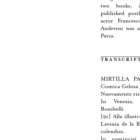
two books,
published pos
actor Francesc
Andreini was 
Pavia.
TRANSCRIP
MIRTILLA P
Comica Gelosa
Nuovamente rist
In Venezia,
Bonibelli
[2r] Alla illust
Lavinia de la 
colendiss.
Io cominciai 