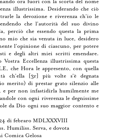
mando ora fuori con la scorta del nome
lenza illustrissima. Desiderando che ciò
rarle la devozione e riverenza ch’io le
endendo che l’autorità del suo divino
a, perciò che essendo questa la prima
egno mio che sia venuta in luce, desidero
mente l’opinione di ciascuno, per potere
esti e degli altri miei scritti emendare.
o Vostra Eccellenza illustrissima questa
, che Hora le appresento, con quella
tà ch’ella [3r] più volte s’è degnata
o merito) di prestar grato silenzio alle
, e per non infastidirla humilmente me
iandole con ogni riverenza le degnissime
ole da Dio ogni suo maggior contento e
ì 24 di febraro MDLXXXVIII
iss. Humiliss. Serva, e dovota
ni Comica Gelosa