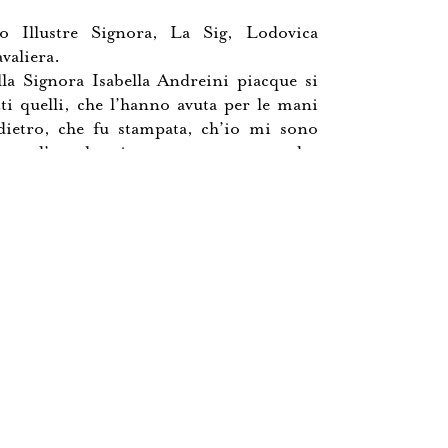
o Illustre Signora, La Sig, Lodovica
avaliera.
lla Signora Isabella Andreini piacque si
tti quelli, che l’hanno avuta per le mani
dietro, che fu stampata, ch’io mi sono
rnar d’essa le mie stampe, et apresso dar
uelli, che la desiderano, non avendosene
co havere, ma appena vedere in quella
one. Però con questa mia honoratissima
vendola ristampata, ho voluto lasciarla
 protettione di V.Sig. molto illustre. Et
autora d’essa fu inviata al mondo segnata
glorioso [4r] nome dell’Eccellentiss.
esana del Vasto, così mi ha parso
la vedere di nuovo con la honoratissima
. Illustre: la quale non è per portarle, se
 splendore, et a me allegrezza non poca,
ccettarla con quell’animo , ch’io gliela