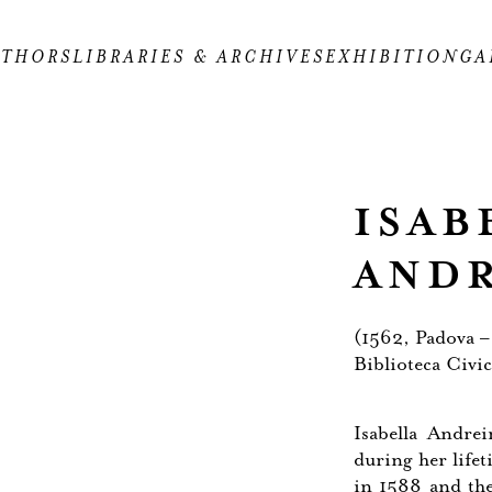
UTHORS
LIBRARIES & ARCHIVES
EXHIBITION
GA
ISA
ANDR
(1562, Padova –
Biblioteca Civi
Isabella Andrei
during her life
in 1588 and th