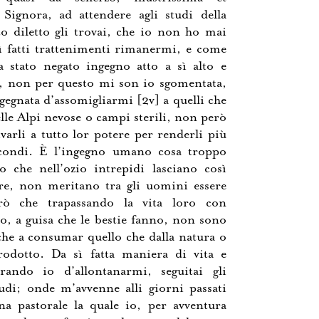
 Signora, ad attendere agli studi della
to diletto gli trovai, che io non ho mai
ì fatti trattenimenti rimanermi, e come
a stato negato ingegno atto a sì alto e
o, non per questo mi son io sgomentata,
gegnata d’assomigliarmi [2v] a quelli che
nelle Alpi nevose o campi sterili, non però
ivarli a tutto lor potere per renderli più
condi. È l’ingegno umano cosa troppo
o che nell’ozio intrepidi lasciano così
re, non meritano tra gli uomini essere
erò che trapassando la vita loro con
io, a guisa che le bestie fanno, non sono
che a consumar quello che dalla natura o
rodotto. Da sì fatta maniera di vita e
rando io d’allontanarmi, seguitai gli
udi; onde m’avvenne alli giorni passati
a pastorale la quale io, per avventura