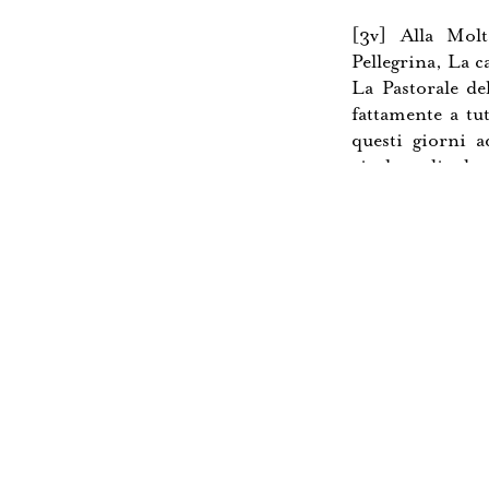
[3v] Alla Molt
Pellegrina, La c
La Pastorale de
fattamente a tu
questi giorni a
risoluto di ado
contentezza a q
potuto, non di
prima impressi
risolutione, ha
vedere sotto la
siccome dalla F
in fronte dal 
Signora March
convenevole far
scorta di V. Sign
non chiarissimo
degnandosi di a