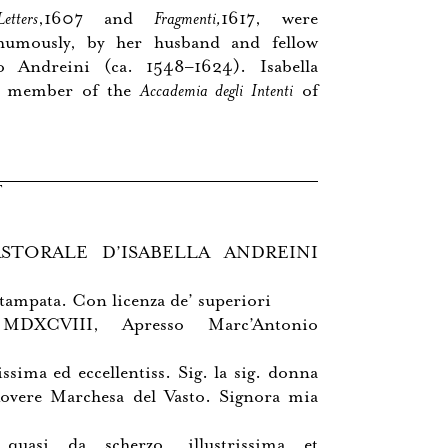
Letters
,1607 and
Fragmenti,
1617, were
thumously, by her husband and fellow
o Andreini (ca. 1548–1624). Isabella
a member of the
Accademia degli Intenti
of
T
ASTORALE D’ISABELLA ANDREINI
ampata. Con licenza de’ superiori
 MDXCVIII, Apresso Marc’Antonio
rissima ed eccellentiss. Sig. la sig. donna
Rovere Marchesa del Vasto. Signora mia
quasi da scherzo, illustrissima et